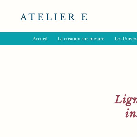
ATELIER E
Accueil
La création sur mesure
Les Univers
Lign
in