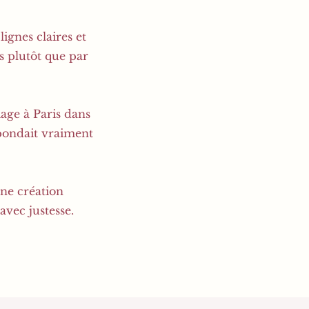
ignes claires et
es plutôt que par
iage à Paris dans
spondait vraiment
une création
avec justesse.