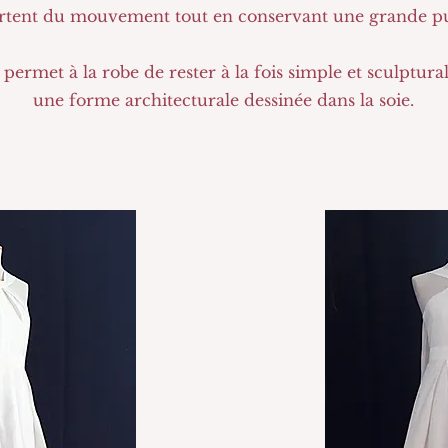
ortent du mouvement tout en conservant une grande pur
 permet à la robe de rester à la fois simple et sculptu
une forme architecturale dessinée dans la soie.