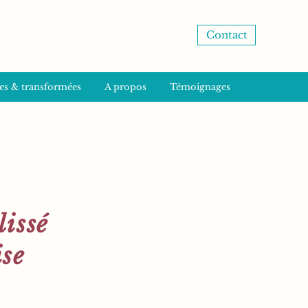
Contact
es & transformées
A propos
Témoignages
lissé
ise