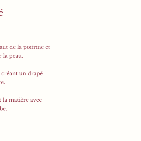
é
aut de la poitrine et
 la peau.
en créant un drapé
e.
t la matière avec
be.